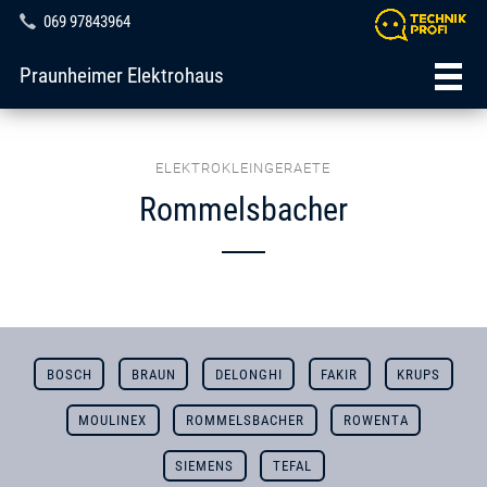
069 97843964
Praunheimer Elektrohaus
ELEKTROKLEINGERAETE
Rommelsbacher
BOSCH
BRAUN
DELONGHI
FAKIR
KRUPS
MOULINEX
ROMMELSBACHER
ROWENTA
SIEMENS
TEFAL