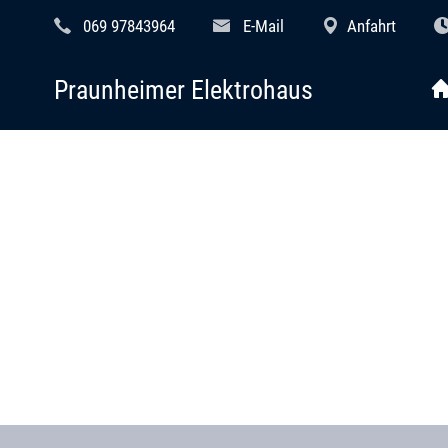
069 97843964
E-Mail
Anfahrt
Praunheimer Elektrohaus